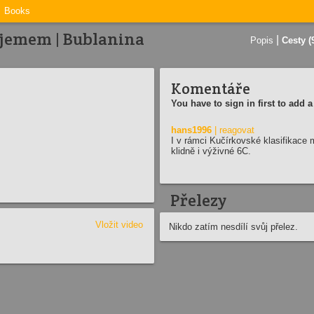
Books
jemem | Bublanina
|
Popis
Cesty (
Komentáře
You have to sign in first to add
hans1996
| reagovat
I v rámci Kučírkovské klasifikace 
klidně i výživné 6C.
Přelezy
Vložit video
Nikdo zatím nesdílí svůj přelez.