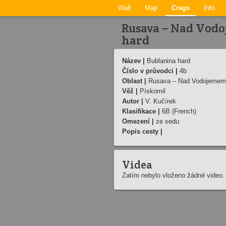
Wall
Map
Crags
Info
Rusava – Nad Vodo
hard
Název |
Bublanina hard
Číslo v průvodci |
4b
Oblast |
Rusava – Nad Vodojemem
Věž |
Pískomil
Autor |
V. Kučírek
Klasifikace |
6B (French)
Omezení |
ze sedu
Popis cesty |
Videa
Zatím nebylo vloženo žádné video.