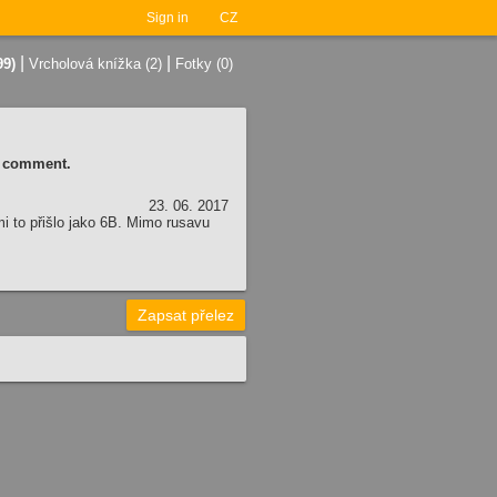
Sign in
CZ
|
|
99)
Vrcholová knížka (2)
Fotky (0)
 a comment.
23. 06. 2017
mi to přišlo jako 6B. Mimo rusavu
Zapsat přelez