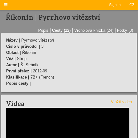

Sign in
CZ
Říkonín | Pyrrhovo vítězství
|
|
|
Popis
Cesty (12)
Vrcholová knížka (24)
Fotky (0)
Název |
Pyrrhovo vítězství
Číslo v průvodci |
3
Oblast |
Říkonín
Věž |
Strop
Autor |
Š. Stráník
První přelez |
2012-09
Klasifikace |
7B+ (French)
Popis cesty |
Videa
Vložit video