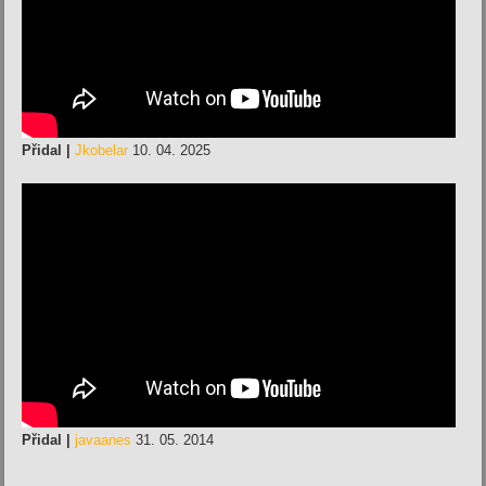
Přidal |
Jkobelar
10. 04. 2025
Přidal |
javaanes
31. 05. 2014