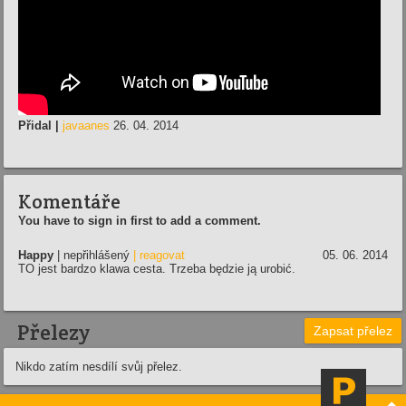
Přidal |
javaanes
26. 04. 2014
Komentáře
You have to sign in first to add a comment.
Happy
| nepřihlášený
| reagovat
05. 06. 2014
TO jest bardzo klawa cesta. Trzeba będzie ją urobić.
Přelezy
Zapsat přelez
Nikdo zatím nesdílí svůj přelez.