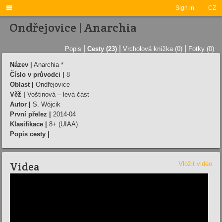

Sign in
CZ
Ondřejovice | Anarchia
|
|
|
Popis
Cesty (23)
Vrcholová knížka (0)
Fotky (0)
Název |
Anarchia *
Číslo v průvodci |
8
Oblast |
Ondřejovice
Věž |
Voštinová – levá část
Autor |
S. Wójcik
První přelez |
2014-04
Klasifikace |
8+ (UIAA)
Popis cesty |
Videa
Vložit video