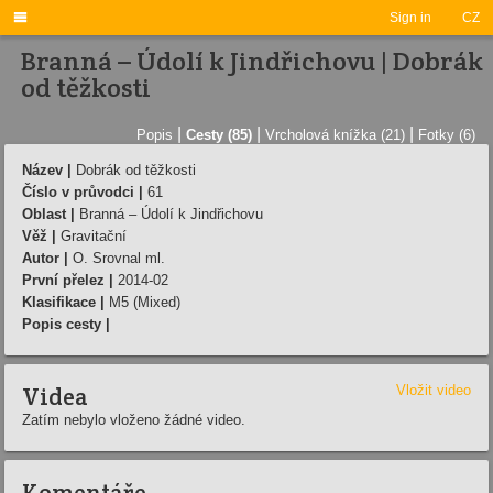

Sign in
CZ
Branná – Údolí­ k Jindřichovu | Dobrák
od těžkosti
|
|
|
Popis
Cesty (85)
Vrcholová knížka (21)
Fotky (6)
Název |
Dobrák od těžkosti
Číslo v průvodci |
61
Oblast |
Branná – Údolí­ k Jindřichovu
Věž |
Gravitační­
Autor |
O. Srovnal ml.
První přelez |
2014-02
Klasifikace |
M5 (Mixed)
Popis cesty |
Videa
Vložit video
Zatím nebylo vloženo žádné video.
Komentáře