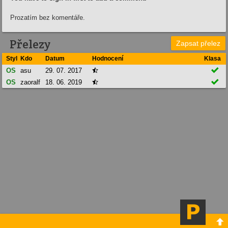
Prozatím bez komentáře.
Přelezy
Zapsat přelez
Styl
Kdo
Datum
Hodnocení
Klasa

OS
asu
29. 07. 2017


OS
zaoralf
18. 06. 2019

