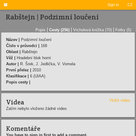

Sign in
CZ
Rabštejn | Podzimní loučení
|
|
|
Popis
Cesty (256)
Vrcholová knížka (70)
Fotky (5)
Název |
Podzimní loučení
Číslo v průvodci |
168
Oblast |
Rabštejn
Věž |
Hradební blok horní
Autor |
R. Šrek, J. Jedlička, V. Vomela
První přelez |
2010
Klasifikace |
6 (UIAA)
Popis cesty |
Videa
Vložit video
Zatím nebylo vloženo žádné video.
Komentáře
You have to sign in first to add a comment.