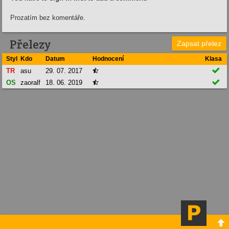
Prozatím bez komentáře.
Přelezy
Zapsat přelez
Styl
Kdo
Datum
Hodnocení
Klasa

TR
asu
29. 07. 2017


OS
zaoralf
18. 06. 2019

