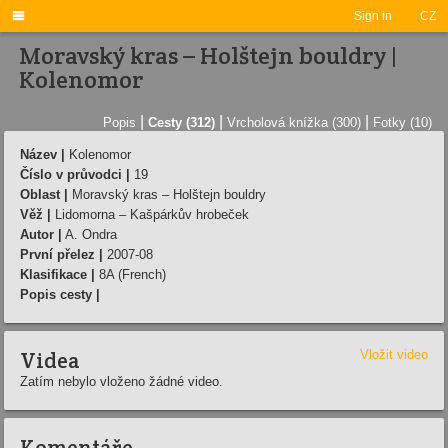

Sign in
CZ
Moravský kras – Holštejn bouldry |
Kolenomor
|
|
|
Popis
Cesty (312)
Vrcholová knížka (300)
Fotky (10)
Název |
Kolenomor
Číslo v průvodci |
19
Oblast |
Moravský kras – Holštejn bouldry
Věž |
Lidomorna – Kašpárkův hrobeček
Autor |
A. Ondra
První přelez |
2007-08
Klasifikace |
8A (French)
Popis cesty |
Videa
Vložit video
Zatím nebylo vloženo žádné video.
Komentáře