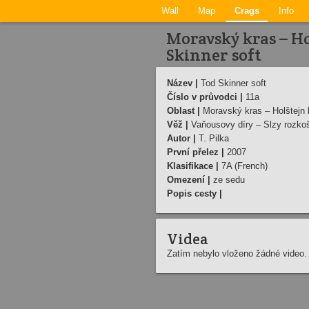
Wall
Map
Crags
Info
Moravský kras – Ho
Skinner soft
Název |
Tod Skinner soft
Číslo v průvodci |
11a
Oblast |
Moravský kras – Holštejn 
Věž |
Vaňousovy díry – Slzy rozko
Autor |
T. Pilka
První přelez |
2007
Klasifikace |
7A (French)
Omezení |
ze sedu
Popis cesty |
Videa
Zatím nebylo vloženo žádné video.