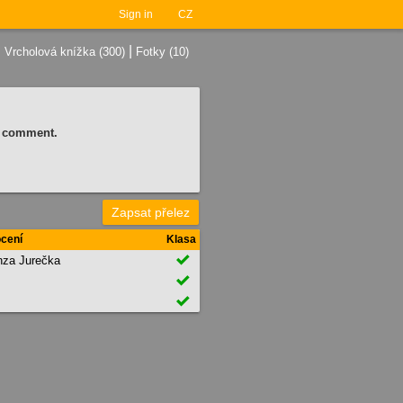
Sign in
CZ
|
|
Vrcholová knížka (300)
Fotky (10)
 a comment.
Zapsat přelez
cení
Klasa

za Jurečka

