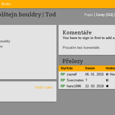
Books
lštejn bouldry | Tod
|
Popis
Cesty (312)
Komentáře
You have to sign in first to add
bouldry
še
Prozatím bez komentáře.
Přelezy
Styl
Kdo
Datum
Hodno
RP
zaoralf
06. 01. 2015
Hon

RP
Svecmates
?

RP
hans1996
22. 03. 2018

Vložit video