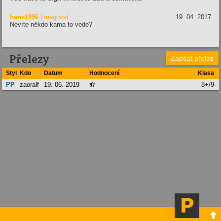
hans1996
| reagovat
19. 04. 2017
Nevíte někdo kama to vede?
Přelezy
Zapsat přelez
Styl
Kdo
Datum
Hodnocení
Klasa
PP
zaoralf
19. 06. 2019
8+/9-

