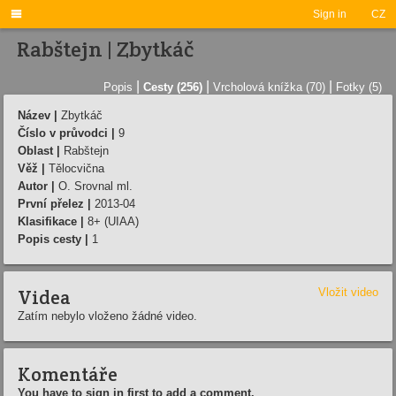

Sign in
CZ
Rabštejn | Zbytkáč
|
|
|
Popis
Cesty (256)
Vrcholová knížka (70)
Fotky (5)
Název |
Zbytkáč
Číslo v průvodci |
9
Oblast |
Rabštejn
Věž |
Tělocvična
Autor |
O. Srovnal ml.
První přelez |
2013-04
Klasifikace |
8+ (UIAA)
Popis cesty |
1
Videa
Vložit video
Zatím nebylo vloženo žádné video.
Komentáře
You have to sign in first to add a comment.