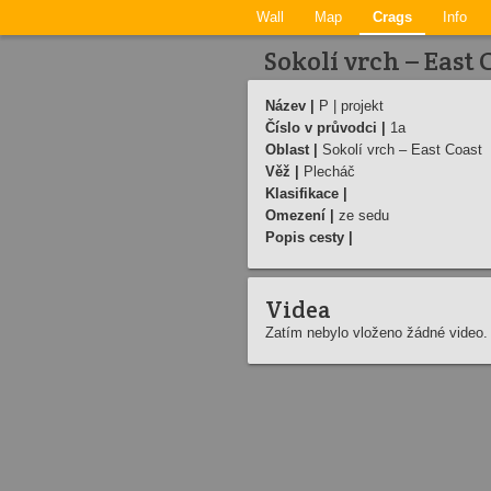
Wall
Map
Crags
Info
Sokolí vrch – East C
Název |
P | projekt
Číslo v průvodci |
1a
Oblast |
Sokolí vrch – East Coast
Věž |
Plecháč
Klasifikace |
Omezení |
ze sedu
Popis cesty |
Videa
Zatím nebylo vloženo žádné video.