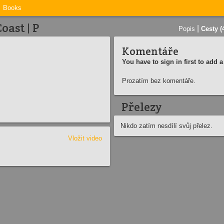
Books
oast | P
|
Popis
Cesty (
Komentáře
You have to sign in first to add
Prozatím bez komentáře.
Přelezy
Nikdo zatím nesdílí svůj přelez.
Vložit video