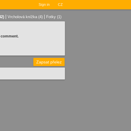
Sign in
CZ
|
|
42)
Vrcholová knížka (4)
Fotky (1)
 a comment.
Zapsat přelez