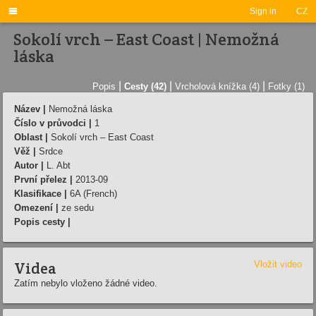

Sign in
CZ
Sokolí vrch – East Coast | Nemožná
láska
|
|
|
Popis
Cesty (42)
Vrcholová knížka (4)
Fotky (1)
Název |
Nemožná láska
Číslo v průvodci |
1
Oblast |
Sokolí vrch – East Coast
Věž |
Srdce
Autor |
L. Abt
První přelez |
2013-09
Klasifikace |
6A (French)
Omezení |
ze sedu
Popis cesty |
Videa
Vložit video
Zatím nebylo vloženo žádné video.