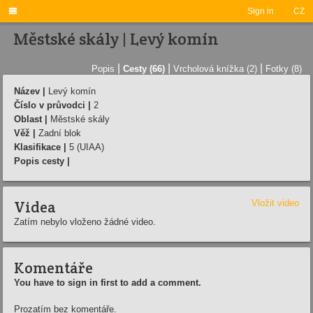

Sign in
CZ
Městské skály | Levý komín
|
|
|
Popis
Cesty (66)
Vrcholová knížka (2)
Fotky (8)
Název |
Levý komín
Číslo v průvodci |
2
Oblast |
Městské skály
Věž |
Zadní blok
Klasifikace |
5 (UIAA)
Popis cesty |
Videa
Vložit video
Zatím nebylo vloženo žádné video.
Komentáře
You have to sign in first to add a comment.
Prozatím bez komentáře.