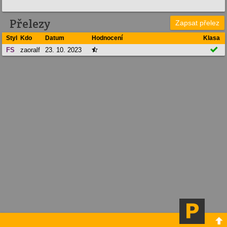
Přelezy
Zapsat přelez
Styl
Kdo
Datum
Hodnocení
Klasa

FS
zaoralf
23. 10. 2023

