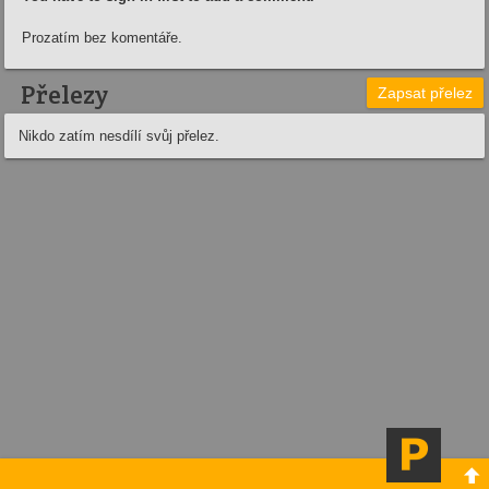
Prozatím bez komentáře.
Přelezy
Zapsat přelez
Nikdo zatím nesdílí svůj přelez.
