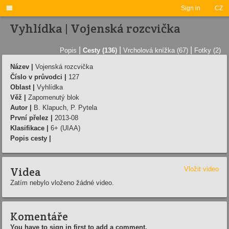

Sign in
CZ
Vyhlídka | Vojenská rozcvička
|
|
|
Popis
Cesty (136)
Vrcholová knížka (67)
Fotky (2)
Název |
Vojenská rozcvička
Číslo v průvodci |
127
Oblast |
Vyhlídka
Věž |
Zapomenutý blok
Autor |
B. Klapuch, P. Pytela
První přelez |
2013-08
Klasifikace |
6+ (UIAA)
Popis cesty |
Videa
Vložit video
Zatím nebylo vloženo žádné video.
Komentáře
You have to sign in first to add a comment.