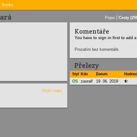
Books
tará
|
Popis
Cesty (25
Komentáře
You have to sign in first to add
Prozatím bez komentáře.
Přelezy
Styl
Kdo
Datum
Hodnoc
OS
zaoralf
19. 06. 2019

Vložit video