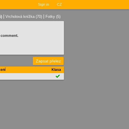
Sign in
CZ
|
|
6)
Vrcholová knížka (70)
Fotky (5)
 a comment.
Zapsat přelez
ení
Klasa
