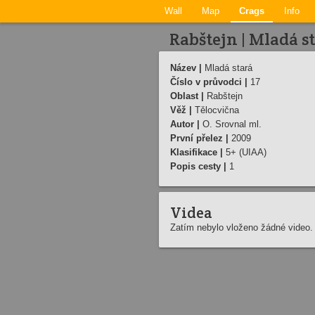
Wall
Map
Crags
Info
Rabštejn | Mladá s
Název |
Mladá stará
Číslo v průvodci |
17
Oblast |
Rabštejn
Věž |
Tělocvična
Autor |
O. Srovnal ml.
První přelez |
2009
Klasifikace |
5+ (UIAA)
Popis cesty |
1
Videa
Zatím nebylo vloženo žádné video.