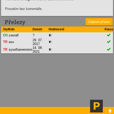
Prozatím bez komentáře.
Přelezy
Zapsat přelez
Styl
Kdo
Datum
Hodnocení
Klasa

OS
zaoralf
?

29. 07.

TR
asu

2017
14. 08.

TR
syselharwesters

2021
