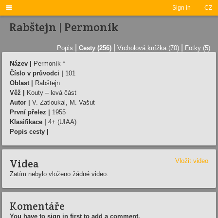

Sign in
CZ
Rabštejn | Permoník
|
|
|
Popis
Cesty (256)
Vrcholová knížka (70)
Fotky (5)
Název |
Permoník *
Číslo v průvodci |
101
Oblast |
Rabštejn
Věž |
Kouty – levá část
Autor |
V. Zatloukal, M. Vašut
První přelez |
1955
Klasifikace |
4+ (UIAA)
Popis cesty |
Videa
Vložit video
Zatím nebylo vloženo žádné video.
Komentáře
You have to sign in first to add a comment.