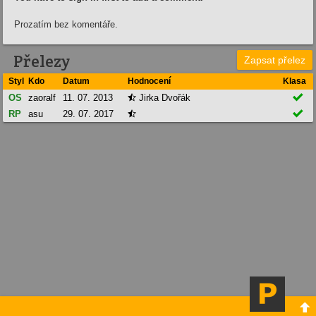
Prozatím bez komentáře.
Přelezy
Zapsat přelez
Styl
Kdo
Datum
Hodnocení
Klasa

OS
zaoralf
11. 07. 2013
Jirka Dvořák


RP
asu
29. 07. 2017

