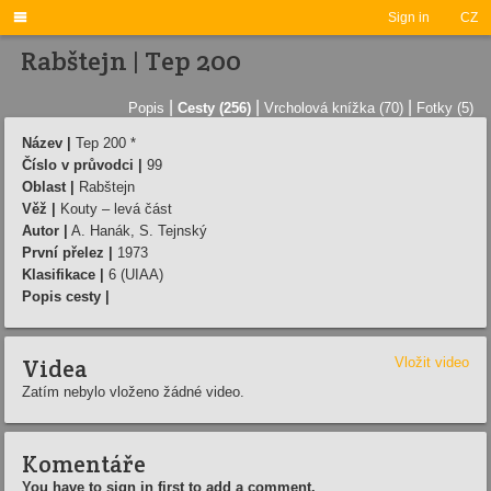

Sign in
CZ
Rabštejn | Tep 200
|
|
|
Popis
Cesty (256)
Vrcholová knížka (70)
Fotky (5)
Název |
Tep 200 *
Číslo v průvodci |
99
Oblast |
Rabštejn
Věž |
Kouty – levá část
Autor |
A. Hanák, S. Tejnský
První přelez |
1973
Klasifikace |
6 (UIAA)
Popis cesty |
Videa
Vložit video
Zatím nebylo vloženo žádné video.
Komentáře
You have to sign in first to add a comment.