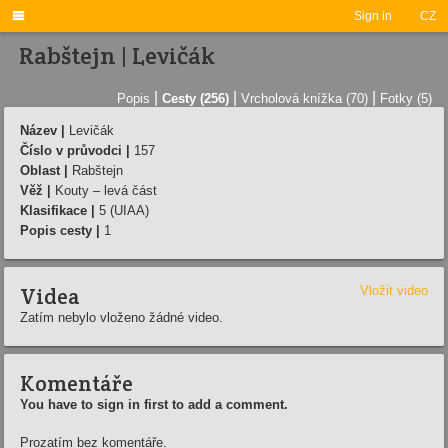

Sign in
CZ
Rabštejn | Levičák
|
|
|
Popis
Cesty (256)
Vrcholová knížka (70)
Fotky (5)
Název |
Levičák
Číslo v průvodci |
157
Oblast |
Rabštejn
Věž |
Kouty – levá část
Klasifikace |
5 (UIAA)
Popis cesty |
1
Videa
Vložit video
Zatím nebylo vloženo žádné video.
Komentáře
You have to sign in first to add a comment.
Prozatím bez komentáře.