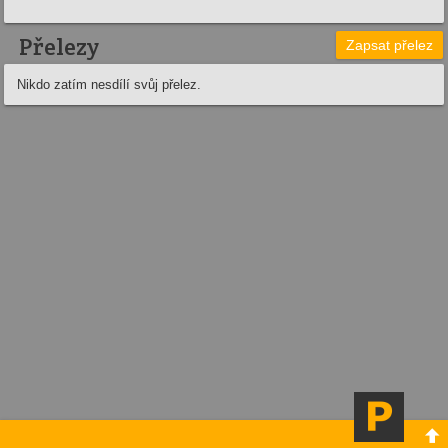
Přelezy
Zapsat přelez
Nikdo zatím nesdílí svůj přelez.
