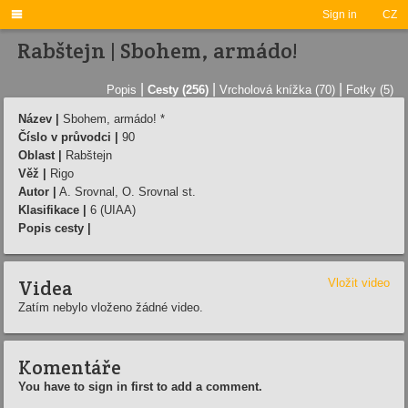

Sign in
CZ
Rabštejn | Sbohem, armádo!
|
|
|
Popis
Cesty (256)
Vrcholová knížka (70)
Fotky (5)
Název |
Sbohem, armádo! *
Číslo v průvodci |
90
Oblast |
Rabštejn
Věž |
Rigo
Autor |
A. Srovnal, O. Srovnal st.
Klasifikace |
6 (UIAA)
Popis cesty |
Videa
Vložit video
Zatím nebylo vloženo žádné video.
Komentáře
You have to sign in first to add a comment.