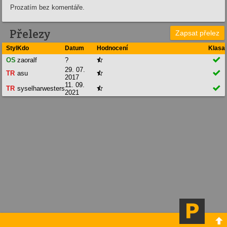
Prozatím bez komentáře.
Přelezy
Zapsat přelez
Styl
Kdo
Datum
Hodnocení
Klasa

OS
zaoralf
?

29. 07.

TR
asu

2017
11. 09.

TR
syselharwesters

2021
