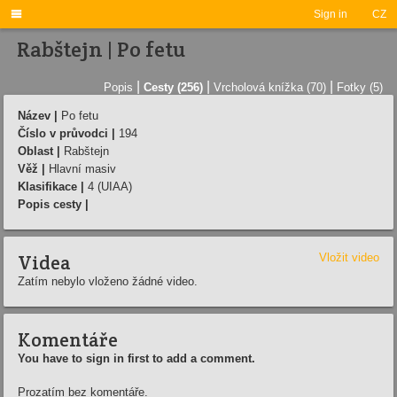

Sign in
CZ
Rabštejn | Po fetu
|
|
|
Popis
Cesty (256)
Vrcholová knížka (70)
Fotky (5)
Název |
Po fetu
Číslo v průvodci |
194
Oblast |
Rabštejn
Věž |
Hlavní masiv
Klasifikace |
4 (UIAA)
Popis cesty |
Videa
Vložit video
Zatím nebylo vloženo žádné video.
Komentáře
You have to sign in first to add a comment.
Prozatím bez komentáře.