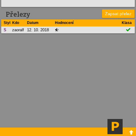
Přelezy
Zapsat přelez
Styl
Kdo
Datum
Hodnocení
Klasa

S
zaoralf
12. 10. 2018

