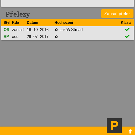
Přelezy
Zapsat přelez
Styl
Kdo
Datum
Hodnocení
Klasa

OS
zaoralf
16. 10. 2016
Lukáš Strnad


RP
asu
29. 07. 2017

