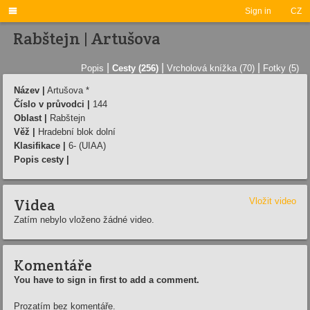

Sign in
CZ
Rabštejn | Artušova
|
|
|
Popis
Cesty (256)
Vrcholová knížka (70)
Fotky (5)
Název |
Artušova *
Číslo v průvodci |
144
Oblast |
Rabštejn
Věž |
Hradební blok dolní
Klasifikace |
6- (UIAA)
Popis cesty |
Videa
Vložit video
Zatím nebylo vloženo žádné video.
Komentáře
You have to sign in first to add a comment.
Prozatím bez komentáře.