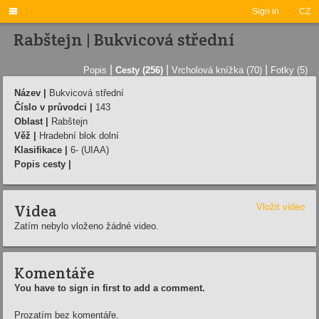

Sign in
CZ
Rabštejn | Bukvicová střední
|
|
|
Popis
Cesty (256)
Vrcholová knížka (70)
Fotky (5)
Název |
Bukvicová střední
Číslo v průvodci |
143
Oblast |
Rabštejn
Věž |
Hradební blok dolní
Klasifikace |
6- (UIAA)
Popis cesty |
Videa
Vložit video
Zatím nebylo vloženo žádné video.
Komentáře
You have to sign in first to add a comment.
Prozatím bez komentáře.