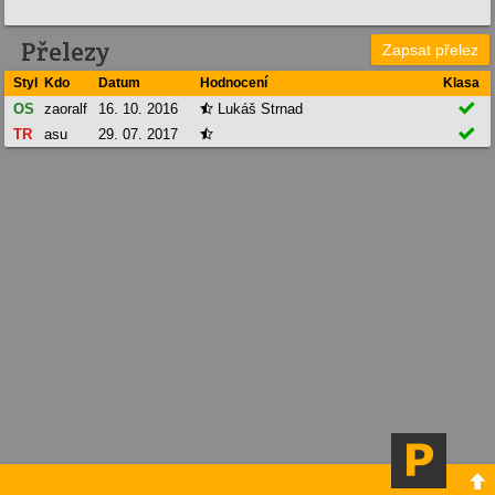
Přelezy
Zapsat přelez
Styl
Kdo
Datum
Hodnocení
Klasa

OS
zaoralf
16. 10. 2016
Lukáš Strnad


TR
asu
29. 07. 2017

