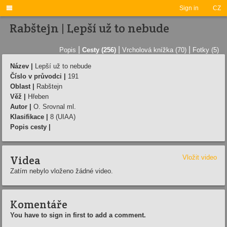

Sign in
CZ
Rabštejn | Lepší už to nebude
|
|
|
Popis
Cesty (256)
Vrcholová knížka (70)
Fotky (5)
Název |
Lepší už to nebude
Číslo v průvodci |
191
Oblast |
Rabštejn
Věž |
Hřeben
Autor |
O. Srovnal ml.
Klasifikace |
8 (UIAA)
Popis cesty |
Videa
Vložit video
Zatím nebylo vloženo žádné video.
Komentáře
You have to sign in first to add a comment.