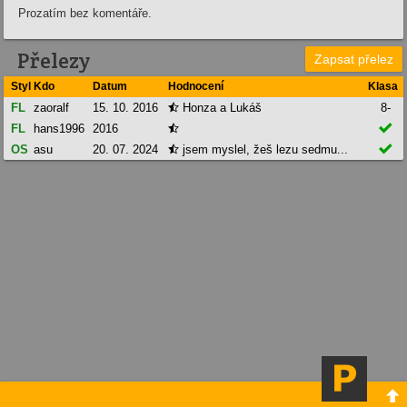
Prozatím bez komentáře.
Přelezy
Zapsat přelez
Styl
Kdo
Datum
Hodnocení
Klasa
FL
zaoralf
15. 10. 2016
Honza a Lukáš
8-


FL
hans1996
2016


OS
asu
20. 07. 2024
jsem myslel, žeš lezu sedmu...

