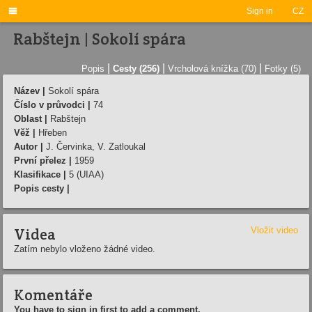

Sign in
CZ
Rabštejn | Sokolí spára
|
|
|
Popis
Cesty (256)
Vrcholová knížka (70)
Fotky (5)
Název |
Sokolí spára
Číslo v průvodci |
74
Oblast |
Rabštejn
Věž |
Hřeben
Autor |
J. Červinka, V. Zatloukal
První přelez |
1959
Klasifikace |
5 (UIAA)
Popis cesty |
Videa
Vložit video
Zatím nebylo vloženo žádné video.
Komentáře
You have to sign in first to add a comment.