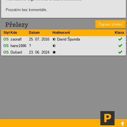
Prozatím bez komentáře.
Přelezy
Zapsat přelez
Styl
Kdo
Datum
Hodnocení
Klasa

OS
zaoralf
25. 07. 2016
David Špunda


OS
hans1996
?


OS
DušanI
23. 06. 2024

