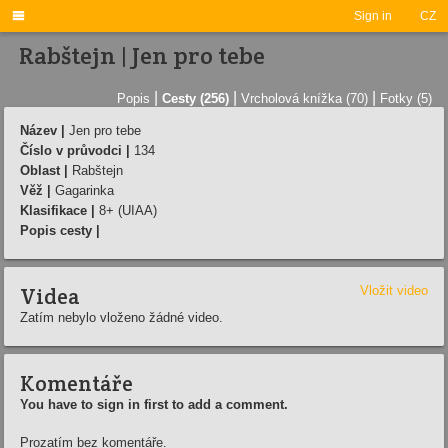

Sign in
CZ
Rabštejn | Jen pro tebe
|
|
|
Popis
Cesty (256)
Vrcholová knížka (70)
Fotky (5)
Název |
Jen pro tebe
Číslo v průvodci |
134
Oblast |
Rabštejn
Věž |
Gagarinka
Klasifikace |
8+ (UIAA)
Popis cesty |
Videa
Vložit video
Zatím nebylo vloženo žádné video.
Komentáře
You have to sign in first to add a comment.
Prozatím bez komentáře.