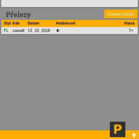
Přelezy
Zapsat přelez
Styl
Kdo
Datum
Hodnocení
Klasa
FL
zaoralf
13. 10. 2018
7+

