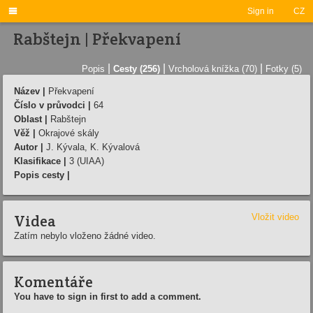

Sign in
CZ
Rabštejn | Překvapení
|
|
|
Popis
Cesty (256)
Vrcholová knížka (70)
Fotky (5)
Název |
Překvapení
Číslo v průvodci |
64
Oblast |
Rabštejn
Věž |
Okrajové skály
Autor |
J. Kývala, K. Kývalová
Klasifikace |
3 (UIAA)
Popis cesty |
Videa
Vložit video
Zatím nebylo vloženo žádné video.
Komentáře
You have to sign in first to add a comment.