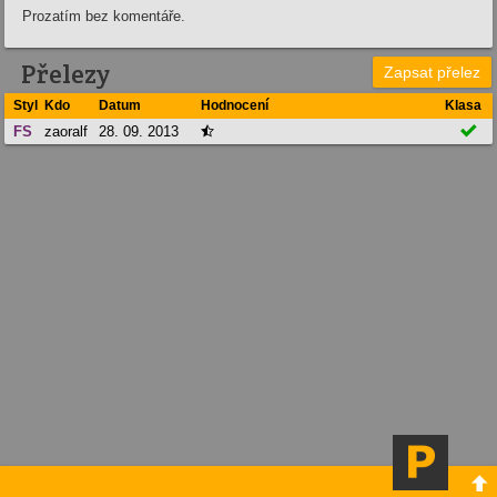
Prozatím bez komentáře.
Přelezy
Zapsat přelez
Styl
Kdo
Datum
Hodnocení
Klasa

FS
zaoralf
28. 09. 2013

