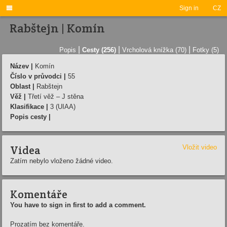

Sign in
CZ
Rabštejn | Komín
|
|
|
Popis
Cesty (256)
Vrcholová knížka (70)
Fotky (5)
Název |
Komín
Číslo v průvodci |
55
Oblast |
Rabštejn
Věž |
Třetí věž – J stěna
Klasifikace |
3 (UIAA)
Popis cesty |
Videa
Vložit video
Zatím nebylo vloženo žádné video.
Komentáře
You have to sign in first to add a comment.
Prozatím bez komentáře.