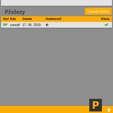
Přelezy
Zapsat přelez
Styl
Kdo
Datum
Hodnocení
Klasa

RP
zaoralf
17. 06. 2019

