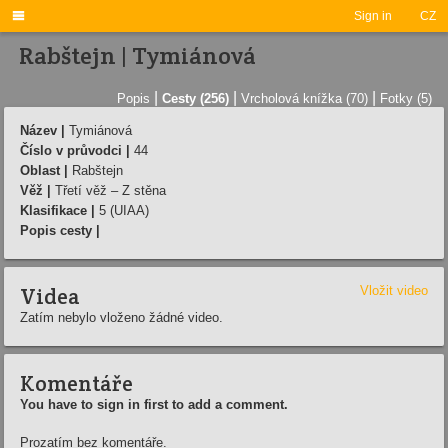

Sign in
CZ
Rabštejn | Tymiánová
|
|
|
Popis
Cesty (256)
Vrcholová knížka (70)
Fotky (5)
Název |
Tymiánová
Číslo v průvodci |
44
Oblast |
Rabštejn
Věž |
Třetí věž – Z stěna
Klasifikace |
5 (UIAA)
Popis cesty |
Videa
Vložit video
Zatím nebylo vloženo žádné video.
Komentáře
You have to sign in first to add a comment.
Prozatím bez komentáře.