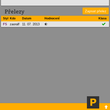
Přelezy
Zapsat přelez
Styl
Kdo
Datum
Hodnocení
Klasa

FS
zaoralf
11. 07. 2013

