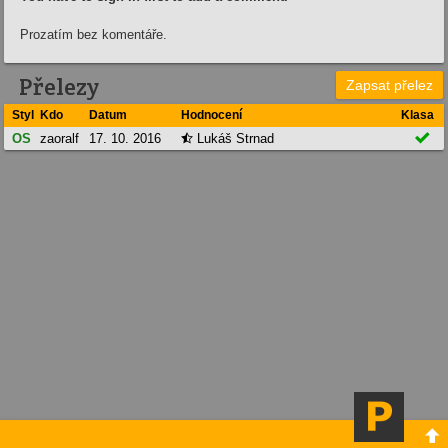
Prozatím bez komentáře.
Přelezy
Zapsat přelez
Styl
Kdo
Datum
Hodnocení
Klasa

OS
zaoralf
17. 10. 2016
Lukáš Strnad

