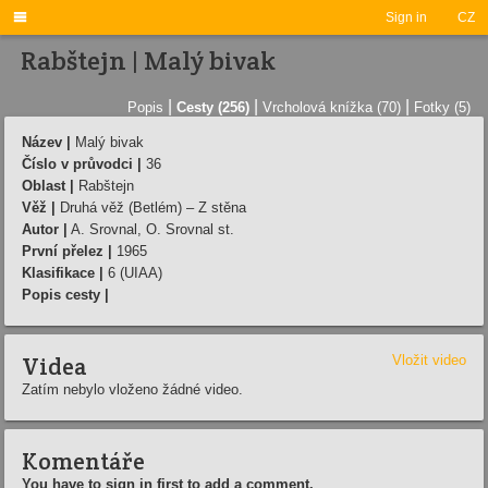

Sign in
CZ
Rabštejn | Malý bivak
|
|
|
Popis
Cesty (256)
Vrcholová knížka (70)
Fotky (5)
Název |
Malý bivak
Číslo v průvodci |
36
Oblast |
Rabštejn
Věž |
Druhá věž (Betlém) – Z stěna
Autor |
A. Srovnal, O. Srovnal st.
První přelez |
1965
Klasifikace |
6 (UIAA)
Popis cesty |
Videa
Vložit video
Zatím nebylo vloženo žádné video.
Komentáře
You have to sign in first to add a comment.