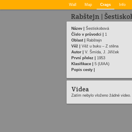
Wall
Map
Crags
Info
Rabštejn | Šestisk
Název |
Šestiskobová
Číslo v průvodci |
1
Oblast |
Rabštejn
Věž |
Věž u buku – Z stěna
Autor |
V. Šmída, J. Jiříček
První přelez |
1953
Klasifikace |
5 (UIAA)
Popis cesty |
Videa
Zatím nebylo vloženo žádné video.