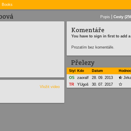
Books
obová
|
Popis
Cesty (25
Komentáře
You have to sign in first to add
Prozatím bez komentáře.
Přelezy
Styl
Kdo
Datum
Hodnoc
OS
zaoralf
28. 09. 2013
Jirk

TR
YUgoš
30. 07. 2017

Vložit video