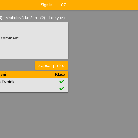
Sign in
CZ
|
|
6)
Vrcholová knížka (70)
Fotky (5)
 a comment.
Zapsat přelez
ení
Klasa

a Dvořák
