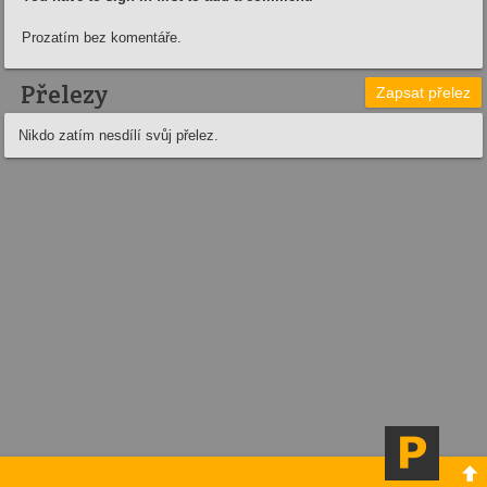
Prozatím bez komentáře.
Přelezy
Zapsat přelez
Nikdo zatím nesdílí svůj přelez.
