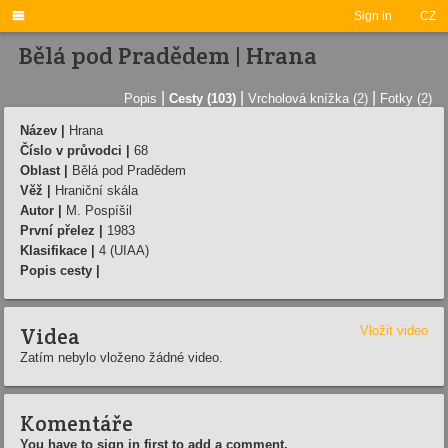

Sign in
CZ
Bělá pod Pradědem | Hrana
|
|
|
Popis
Cesty (103)
Vrcholová knížka (2)
Fotky (2)
Název |
Hrana
Číslo v průvodci |
68
Oblast |
Bělá pod Pradědem
Věž |
Hraniční­ skála
Autor |
M. Pospí­šil
První přelez |
1983
Klasifikace |
4 (UIAA)
Popis cesty |
Videa
Vložit video
Zatím nebylo vloženo žádné video.
Komentáře
You have to sign in first to add a comment.