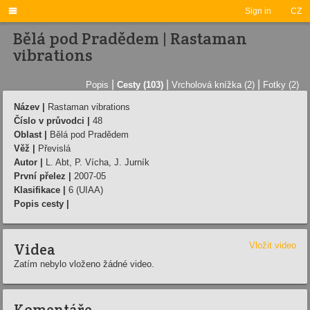

Sign in
CZ
Bělá pod Pradědem | Rastaman
vibrations
|
|
|
Popis
Cesty (103)
Vrcholová knížka (2)
Fotky (2)
Název |
Rastaman vibrations
Číslo v průvodci |
48
Oblast |
Bělá pod Pradědem
Věž |
Převislá
Autor |
L. Abt, P. Ví­cha, J. Jurní­k
První přelez |
2007-05
Klasifikace |
6 (UIAA)
Popis cesty |
Videa
Vložit video
Zatím nebylo vloženo žádné video.
Komentáře