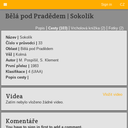

Sign in
CZ
Bělá pod Pradědem | Sokolí­k
|
|
|
Popis
Cesty (103)
Vrcholová knížka (2)
Fotky (2)
Název |
Sokolí­k
Číslo v průvodci |
33
Oblast |
Bělá pod Pradědem
Věž |
Kolmá
Autor |
M. Pospí­šil, S. Klement
První přelez |
1983
Klasifikace |
4 (UIAA)
Popis cesty |
Videa
Vložit video
Zatím nebylo vloženo žádné video.
Komentáře
You have to sign in first to add a comment.