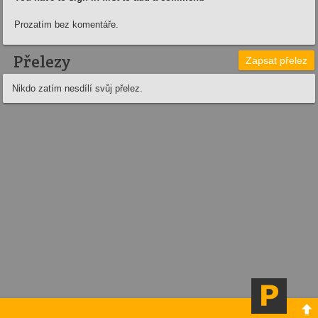
Prozatím bez komentáře.
Přelezy
Zapsat přelez
Nikdo zatím nesdílí svůj přelez.
