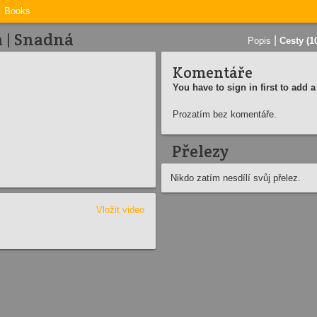
Books
 | Snadná
|
Popis
Cesty (1
Komentáře
You have to sign in first to add
Prozatím bez komentáře.
Přelezy
Nikdo zatím nesdílí svůj přelez.
Vložit video