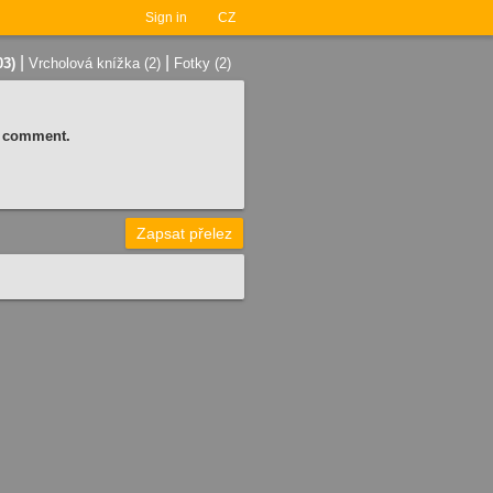
Sign in
CZ
|
|
03)
Vrcholová knížka (2)
Fotky (2)
 a comment.
Zapsat přelez