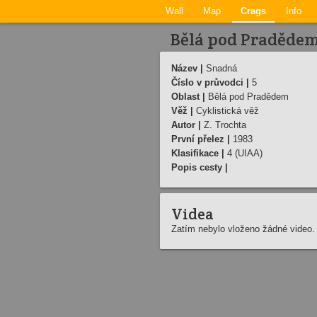
Wall
Map
Crags
Info
Bělá pod Pradědem
Název |
Snadná
Číslo v průvodci |
5
Oblast |
Bělá pod Pradědem
Věž |
Cyklistická věž
Autor |
Z. Trochta
První přelez |
1983
Klasifikace |
4 (UIAA)
Popis cesty |
Videa
Zatím nebylo vloženo žádné video.