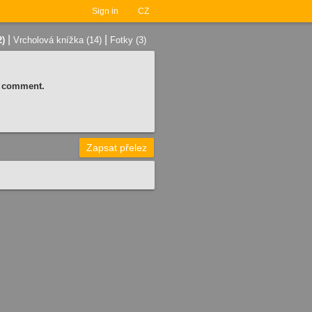
Sign in
CZ
|
|
2)
Vrcholová knížka (14)
Fotky (3)
 a comment.
Zapsat přelez