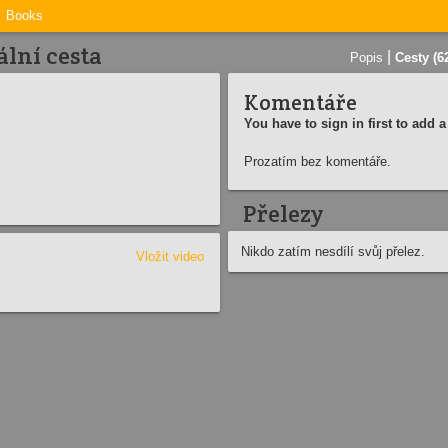
Books
lní cesta
|
Popis
Cesty (6
Komentáře
You have to sign in first to add
Prozatím bez komentáře.
Přelezy
Nikdo zatím nesdílí svůj přelez.
Vložit video