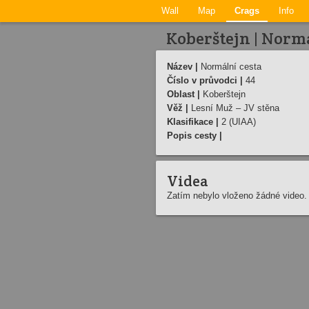
Wall
Map
Crags
Info
Koberštejn | Normá
Název |
Normální cesta
Číslo v průvodci |
44
Oblast |
Koberštejn
Věž |
Lesní­ Muž – JV stěna
Klasifikace |
2 (UIAA)
Popis cesty |
Videa
Zatím nebylo vloženo žádné video.