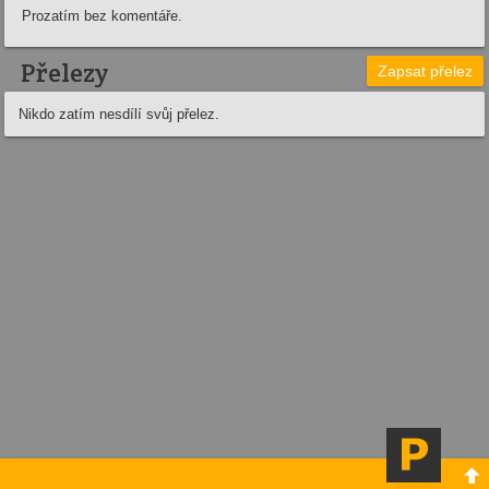
Prozatím bez komentáře.
Přelezy
Zapsat přelez
Nikdo zatím nesdílí svůj přelez.
