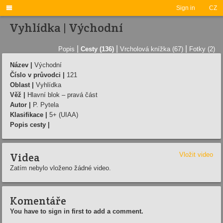

Sign in
CZ
Vyhlídka | Východní
|
|
|
Popis
Cesty (136)
Vrcholová knížka (67)
Fotky (2)
Název |
Východní
Číslo v průvodci |
121
Oblast |
Vyhlídka
Věž |
Hlavní blok – pravá část
Autor |
P. Pytela
Klasifikace |
5+ (UIAA)
Popis cesty |
Videa
Vložit video
Zatím nebylo vloženo žádné video.
Komentáře
You have to sign in first to add a comment.