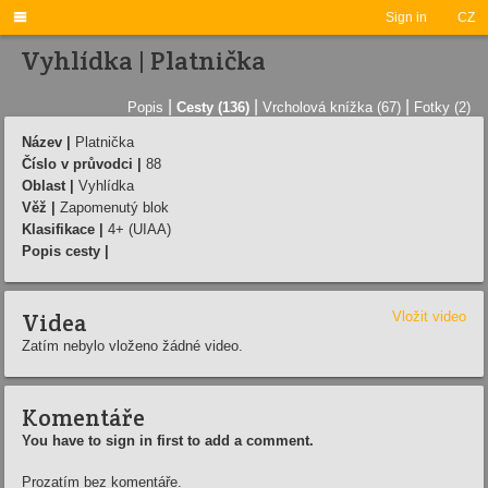

Sign in
CZ
Vyhlídka | Platnička
|
|
|
Popis
Cesty (136)
Vrcholová knížka (67)
Fotky (2)
Název |
Platnička
Číslo v průvodci |
88
Oblast |
Vyhlídka
Věž |
Zapomenutý blok
Klasifikace |
4+ (UIAA)
Popis cesty |
Videa
Vložit video
Zatím nebylo vloženo žádné video.
Komentáře
You have to sign in first to add a comment.
Prozatím bez komentáře.