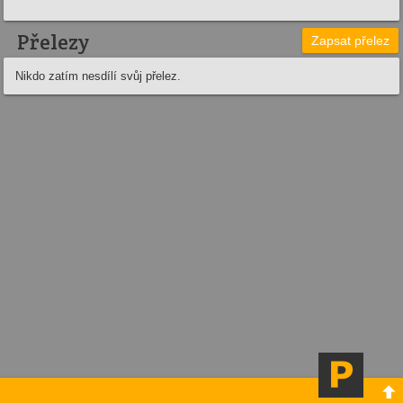
Přelezy
Zapsat přelez
Nikdo zatím nesdílí svůj přelez.
