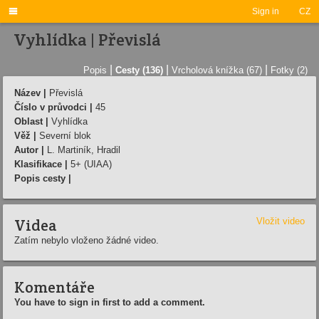

Sign in
CZ
Vyhlídka | Převislá
|
|
|
Popis
Cesty (136)
Vrcholová knížka (67)
Fotky (2)
Název |
Převislá
Číslo v průvodci |
45
Oblast |
Vyhlídka
Věž |
Severní blok
Autor |
L. Martiník, Hradil
Klasifikace |
5+ (UIAA)
Popis cesty |
Videa
Vložit video
Zatím nebylo vloženo žádné video.
Komentáře
You have to sign in first to add a comment.