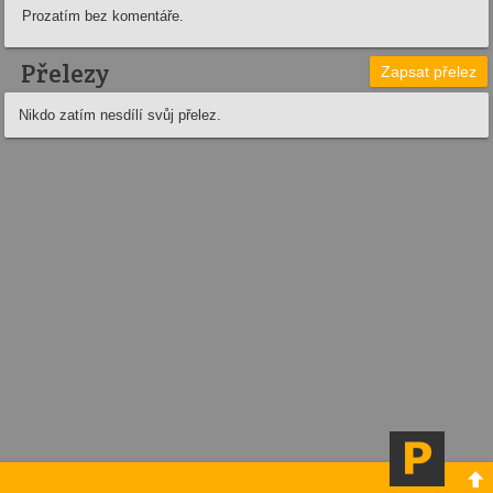
Prozatím bez komentáře.
Přelezy
Zapsat přelez
Nikdo zatím nesdílí svůj přelez.
