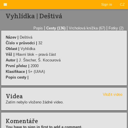

Sign in
CZ
Vyhlídka | Deštivá
|
|
|
Popis
Cesty (136)
Vrcholová knížka (67)
Fotky (2)
Název |
Deštivá
Číslo v průvodci |
32
Oblast |
Vyhlídka
Věž |
Hlavní blok – pravá část
Autor |
J. Štecher, Š. Kocourová
První přelez |
2000
Klasifikace |
5+ (UIAA)
Popis cesty |
Videa
Vložit video
Zatím nebylo vloženo žádné video.
Komentáře
You have to sign in first to add a comment.