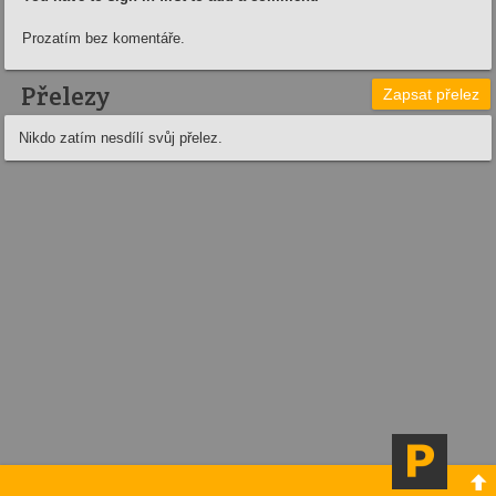
Prozatím bez komentáře.
Přelezy
Zapsat přelez
Nikdo zatím nesdílí svůj přelez.
