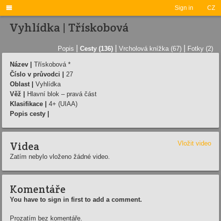

Sign in
CZ
Vyhlídka | Třískobová
|
|
|
Popis
Cesty (136)
Vrcholová knížka (67)
Fotky (2)
Název |
Třískobová *
Číslo v průvodci |
27
Oblast |
Vyhlídka
Věž |
Hlavní blok – pravá část
Klasifikace |
4+ (UIAA)
Popis cesty |
Videa
Vložit video
Zatím nebylo vloženo žádné video.
Komentáře
You have to sign in first to add a comment.
Prozatím bez komentáře.