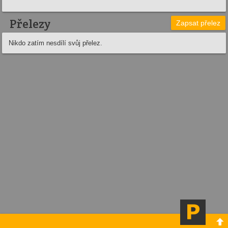
Přelezy
Zapsat přelez
Nikdo zatím nesdílí svůj přelez.
