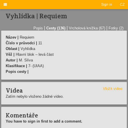

Sign in
CZ
Vyhlídka | Requiem
|
|
|
Popis
Cesty (136)
Vrcholová knížka (67)
Fotky (2)
Název |
Requiem
Číslo v průvodci |
11
Oblast |
Vyhlídka
Věž |
Hlavní blok – levá část
Autor |
M. Slíva
Klasifikace |
7- (UIAA)
Popis cesty |
Videa
Vložit video
Zatím nebylo vloženo žádné video.
Komentáře
You have to sign in first to add a comment.