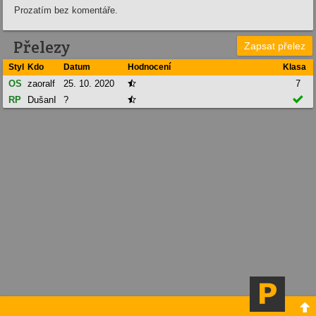
Prozatím bez komentáře.
Přelezy
Zapsat přelez
Styl
Kdo
Datum
Hodnocení
Klasa
OS
zaoralf
25. 10. 2020
7


RP
DušanI
?

