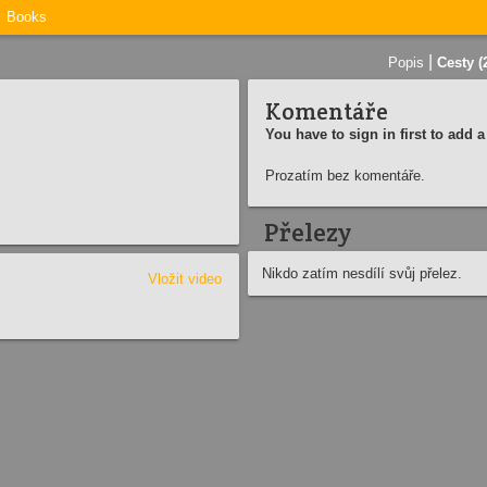
Books
|
Popis
Cesty (
Komentáře
You have to sign in first to add
Prozatím bez komentáře.
Přelezy
Nikdo zatím nesdílí svůj přelez.
Vložit video