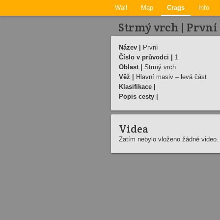
Wall
Map
Crags
Info
Strmý vrch | První­
Název |
První­
Číslo v průvodci |
1
Oblast |
Strmý vrch
Věž |
Hlavní­ masiv – levá část
Klasifikace |
Popis cesty |
Videa
Zatím nebylo vloženo žádné video.