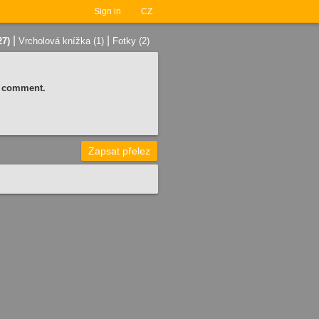
Sign in
CZ
|
|
27)
Vrcholová knížka (1)
Fotky (2)
 a comment.
Zapsat přelez