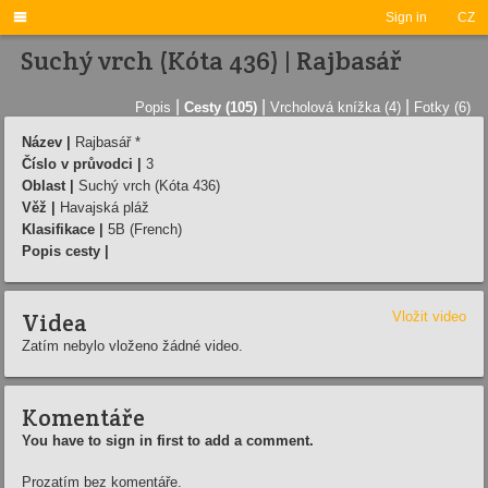

Sign in
CZ
Suchý vrch (Kóta 436) | Rajbasář
|
|
|
Popis
Cesty (105)
Vrcholová knížka (4)
Fotky (6)
Název |
Rajbasář *
Číslo v průvodci |
3
Oblast |
Suchý vrch (Kóta 436)
Věž |
Havajská pláž
Klasifikace |
5B (French)
Popis cesty |
Videa
Vložit video
Zatím nebylo vloženo žádné video.
Komentáře
You have to sign in first to add a comment.
Prozatím bez komentáře.