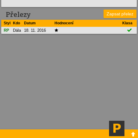
Přelezy
Zapsat přelez
Styl
Kdo
Datum
Hodnocení
Klasa

RP
Dála
18. 11. 2016

