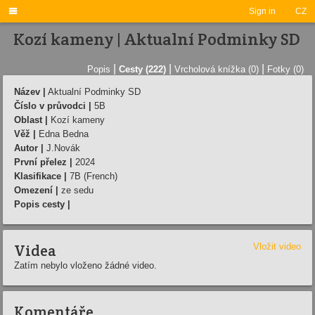

Sign in
CZ
Kozí kameny | Aktualní Podminky SD
|
|
|
Popis
Cesty (222)
Vrcholová knížka (0)
Fotky (0)
Název |
Aktualní Podminky SD
Číslo v průvodci |
5B
Oblast |
Kozí kameny
Věž |
Edna Bedna
Autor |
J.Novák
První přelez |
2024
Klasifikace |
7B (French)
Omezení |
ze sedu
Popis cesty |
Videa
Vložit video
Zatím nebylo vloženo žádné video.
Komentáře