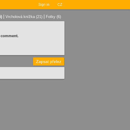
Sign in
CZ
|
|
5)
Vrcholová knížka (21)
Fotky (6)
 a comment.
Zapsat přelez