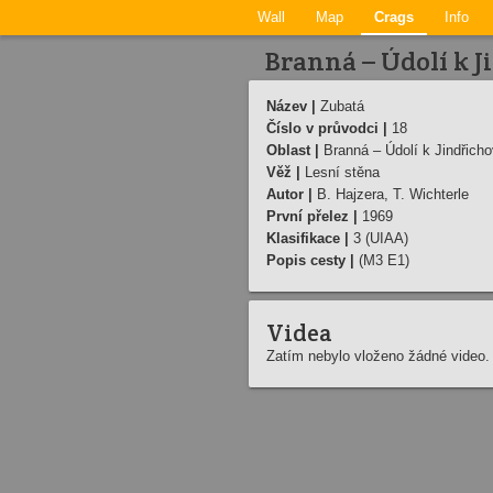
Wall
Map
Crags
Info
Branná – Údolí­ k 
Název |
Zubatá
Číslo v průvodci |
18
Oblast |
Branná – Údolí­ k Jindřich
Věž |
Lesní­ stěna
Autor |
B. Hajzera, T. Wichterle
První přelez |
1969
Klasifikace |
3 (UIAA)
Popis cesty |
(M3 E1)
Videa
Zatím nebylo vloženo žádné video.