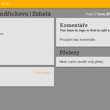
Books
Jindřichovu | Zubatá
|
Popis
Cesty (8
Komentáře
You have to sign in first to add
ovu
Prozatím bez komentáře.
Přelezy
Nikdo zatím nesdílí svůj přelez.
Vložit video