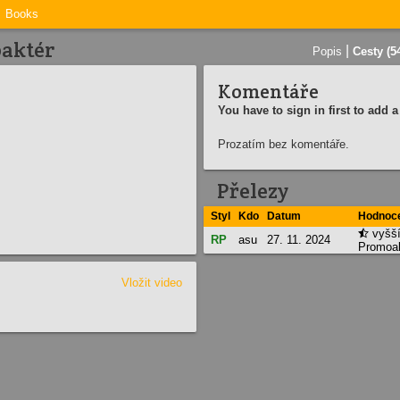
Books
oaktér
|
Popis
Cesty (5
Komentáře
You have to sign in first to add
Prozatím bez komentáře.
Přelezy
Styl
Kdo
Datum
Hodnoc
vyšší

RP
asu
27. 11. 2024
Promoak
Vložit video