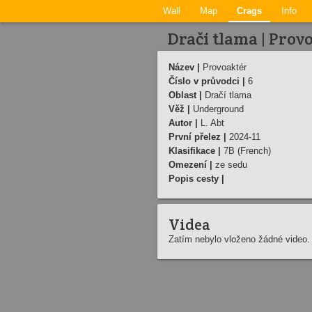
Wall
Map
Crags
Info
Dračí tlama | Prov
Název |
Provoaktér
Číslo v průvodci |
6
Oblast |
Dračí tlama
Věž |
Underground
Autor |
L. Abt
První přelez |
2024-11
Klasifikace |
7B (French)
Omezení |
ze sedu
Popis cesty |
Videa
Zatím nebylo vloženo žádné video.