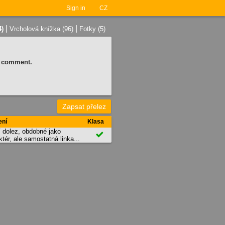
Sign in
CZ
|
|
4)
Vrcholová knížka (96)
Fotky (5)
 a comment.
Zapsat přelez
ení
Klasa
 dolez, obdobné jako

tér, ale samostatná linka...