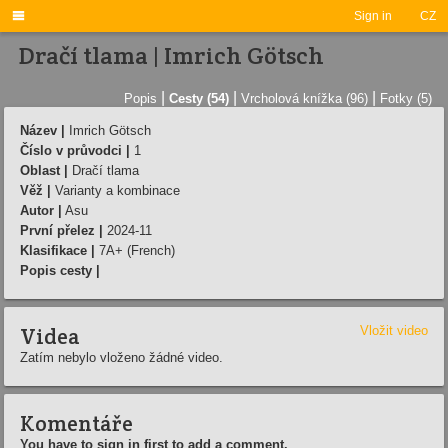

Sign in
CZ
Dračí tlama | Imrich Götsch
|
|
|
Popis
Cesty (54)
Vrcholová knížka (96)
Fotky (5)
Název |
Imrich Götsch
Číslo v průvodci |
1
Oblast |
Dračí tlama
Věž |
Varianty a kombinace
Autor |
Asu
První přelez |
2024-11
Klasifikace |
7A+ (French)
Popis cesty |
Videa
Vložit video
Zatím nebylo vloženo žádné video.
Komentáře
You have to sign in first to add a comment.