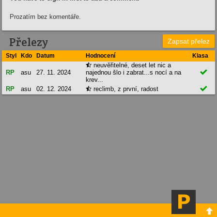
Prozatím bez komentáře.
Přelezy
Zapsat přelez
Styl
Kdo
Datum
Hodnocení
Klasa
neuvěřitelné, deset let nic a


RP
asu
27. 11. 2024
najednou šlo i zabrat...s nocí a na
krev...

RP
asu
02. 12. 2024
reclimb, z první, radost

