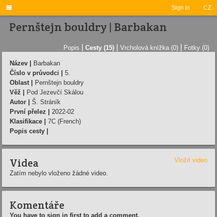

Sign in
CZ
Pernštejn bouldry | Barbakan
|
|
|
Popis
Cesty (15)
Vrcholová knížka (0)
Fotky (0)
Název |
Barbakan
Číslo v průvodci |
5.
Oblast |
Pernštejn bouldry
Věž |
Pod Jezevčí Skálou
Autor |
Š. Stráník
První přelez |
2022-02
Klasifikace |
7C (French)
Popis cesty |
Videa
Vložit video
Zatím nebylo vloženo žádné video.
Komentáře
You have to sign in first to add a comment.