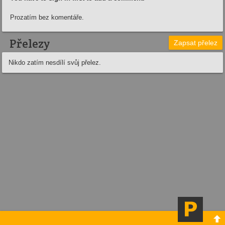
Prozatím bez komentáře.
Přelezy
Zapsat přelez
Nikdo zatím nesdílí svůj přelez.
