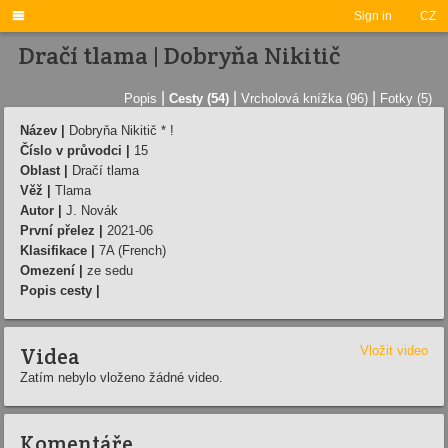

Sign in
CZ
Dračí tlama | Dobryňa Nikitič
|
|
|
Popis
Cesty (54)
Vrcholová knížka (96)
Fotky (5)
Název |
Dobryňa Nikitič * !
Číslo v průvodci |
15
Oblast |
Dračí tlama
Věž |
Tlama
Autor |
J. Novák
První přelez |
2021-06
Klasifikace |
7A (French)
Omezení |
ze sedu
Popis cesty |
Videa
Vložit video
Zatím nebylo vloženo žádné video.
Komentáře