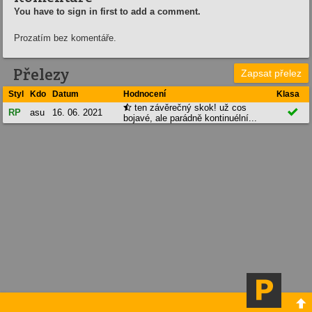
You have to sign in first to add a comment.
Prozatím bez komentáře.
Přelezy
Zapsat přelez
Styl
Kdo
Datum
Hodnocení
Klasa
ten závěrečný skok! už cos


RP
asu
16. 06. 2021
bojavé, ale parádně kontinuélní...
