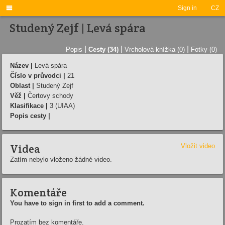

Sign in
CZ
Studený Zejf | Levá spára
|
|
|
Popis
Cesty (34)
Vrcholová knížka (0)
Fotky (0)
Název |
Levá spára
Číslo v průvodci |
21
Oblast |
Studený Zejf
Věž |
Čertovy schody
Klasifikace |
3 (UIAA)
Popis cesty |
Videa
Vložit video
Zatím nebylo vloženo žádné video.
Komentáře
You have to sign in first to add a comment.
Prozatím bez komentáře.