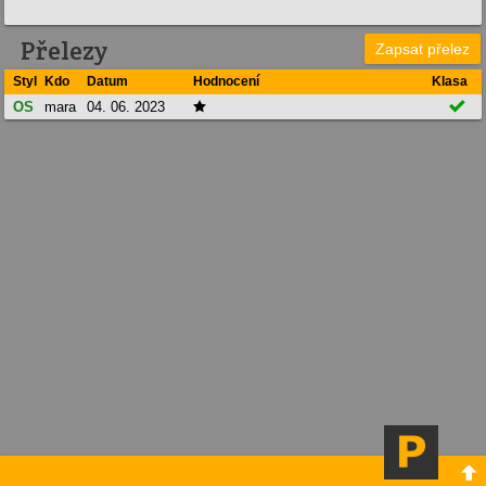
Přelezy
Zapsat přelez
Styl
Kdo
Datum
Hodnocení
Klasa

OS
mara
04. 06. 2023

